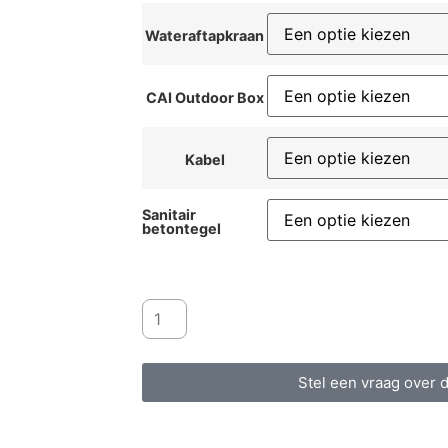
Wateraftapkraan
CAI Outdoor Box
Kabel
Sanitair
betontegel
Stel een vraag over d