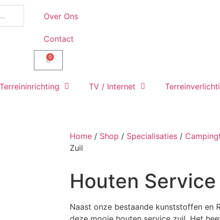
Over Ons
Contact
0
Terreininrichting
TV / Internet
Terreinverlicht
Home
/
Shop
/
Specialisaties
/
Campingt
Zuil
Houten Service 
Naast onze bestaande kunststoffen en 
deze mooie houten service zuil. Het hee