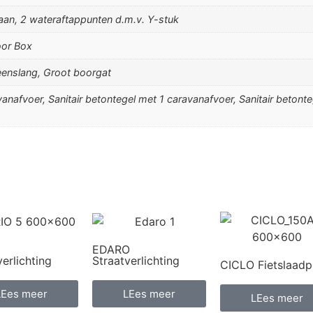
aan, 2 wateraftappunten d.m.v. Y-stuk
oor Box
eenslang, Groot boorgat
vanafvoer, Sanitair betontegel met 1 caravanafvoer, Sanitair betont
EDARO
verlichting
Straatverlichting
CICLO Fietslaadp
LEes meer
LEes meer
LEes meer