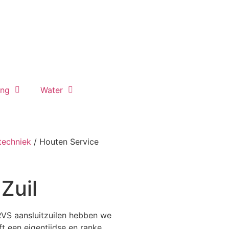
ing
Water
echniek
/ Houten Service
Zuil
RVS aansluitzuilen hebben we
ft een eigentijdse en ranke