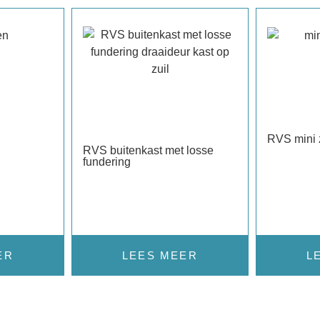
RVS mini 
RVS buitenkast met losse
fundering
ER
L
LEES MEER