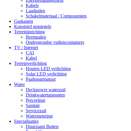
Energiemanagement
Kabels
Laadpalen
Schakelmateriaal / Componenten
Gaskasten
Kunststof grastegels
Terreininrichting
Bermpalen
Ondergrondse vuilniscontainers
TV / Internet
CAI
Kabel
Terreinverlichting
Houten LED verlichting
Solar LED verlichting
Paaltoparmatuur
Water
Deckpower waterzuil
Drinkwatertappunten
Perceelput
Sanitair
Servicezuil
Watermeterput
Specialisaties
Duurzaam Buiten