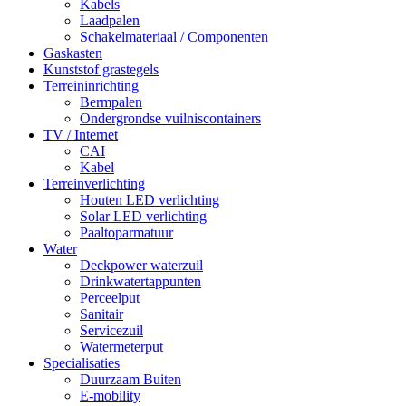
Kabels
Laadpalen
Schakelmateriaal / Componenten
Gaskasten
Kunststof grastegels
Terreininrichting
Bermpalen
Ondergrondse vuilniscontainers
TV / Internet
CAI
Kabel
Terreinverlichting
Houten LED verlichting
Solar LED verlichting
Paaltoparmatuur
Water
Deckpower waterzuil
Drinkwatertappunten
Perceelput
Sanitair
Servicezuil
Watermeterput
Specialisaties
Duurzaam Buiten
E-mobility