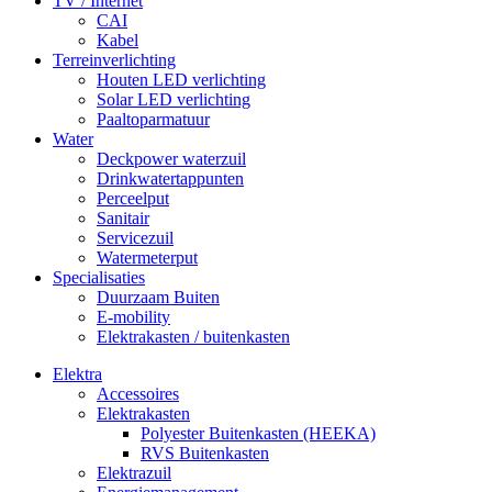
TV / Internet
CAI
Kabel
Terreinverlichting
Houten LED verlichting
Solar LED verlichting
Paaltoparmatuur
Water
Deckpower waterzuil
Drinkwatertappunten
Perceelput
Sanitair
Servicezuil
Watermeterput
Specialisaties
Duurzaam Buiten
E-mobility
Elektrakasten / buitenkasten
Elektra
Accessoires
Elektrakasten
Polyester Buitenkasten (HEEKA)
RVS Buitenkasten
Elektrazuil