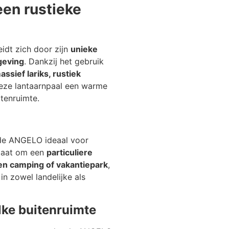
een rustieke
idt zich door zijn
unieke
geving
. Dankzij het gebruik
assief lariks, rustiek
deze lantaarnpaal een warme
itenruimte.
s de ANGELO ideaal voor
 gaat om een
particuliere
een camping of vakantiepark
,
in zowel landelijke als
elke buitenruimte