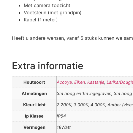
Met camera toezicht
Voetsteun (met grondpin)
Kabel (1 meter)
Heeft u andere wensen, vanaf 5 stuks kunnen we same
Extra informatie
Houtsoort
Accoya
,
Eiken
,
Kastanje
,
Lariks/Dougl
Afmetingen
3m hoog en 1m ingegraven, 3m hoog 
Kleur Licht
2.200K, 3.000K, 4.000K, Amber (vleerm
Ip Klasse
IP54
Vermogen
18Watt