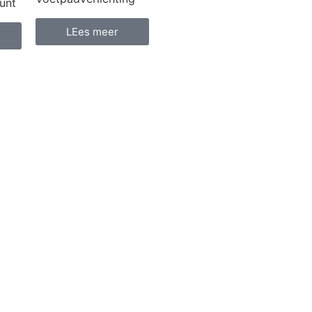
unt
LEes meer