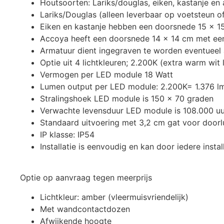
Houtsoorten: Lariks/douglas, eiken, kastanje en
Lariks/Douglas (alleen leverbaar op voetsteun 
Eiken en kastanje hebben een doorsnede 15 x 15
Accoya heeft een doorsnede 14 x 14 cm met een 
Armatuur dient ingegraven te worden eventueel 
Optie uit 4 lichtkleuren; 2.200K (extra warm wit l
Vermogen per LED module 18 Watt
Lumen output per LED module: 2.200K= 1.376 l
Stralingshoek LED module is 150 x 70 graden
Verwachte levensduur LED module is 108.000 uu
Standaard uitvoering met 3,2 cm gat voor doorl
IP klasse: IP54
Installatie is eenvoudig en kan door iedere inst
Optie op aanvraag tegen meerprijs
Lichtkleur: amber (vleermuisvriendelijk)
Met wandcontactdozen
Afwijkende hoogte