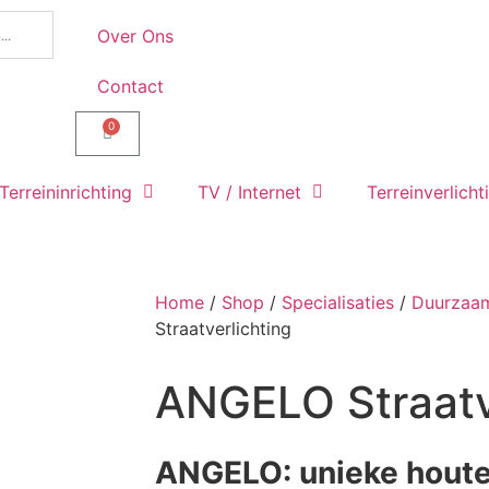
Over Ons
Contact
0
Terreininrichting
TV / Internet
Terreinverlicht
Home
/
Shop
/
Specialisaties
/
Duurzaam
Straatverlichting
ANGELO Straatv
ANGELO: unieke hout