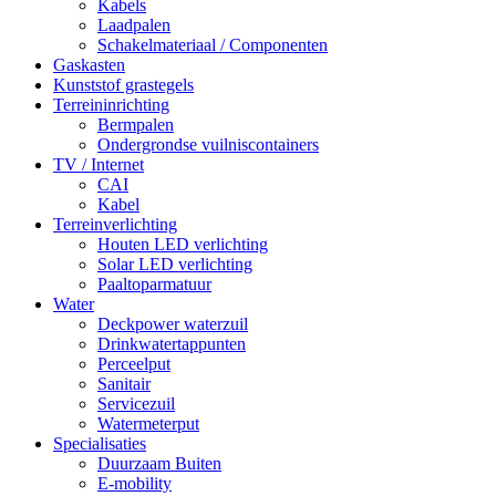
Kabels
Laadpalen
Schakelmateriaal / Componenten
Gaskasten
Kunststof grastegels
Terreininrichting
Bermpalen
Ondergrondse vuilniscontainers
TV / Internet
CAI
Kabel
Terreinverlichting
Houten LED verlichting
Solar LED verlichting
Paaltoparmatuur
Water
Deckpower waterzuil
Drinkwatertappunten
Perceelput
Sanitair
Servicezuil
Watermeterput
Specialisaties
Duurzaam Buiten
E-mobility