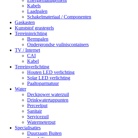
Energiemanagement
Kabels
Laadpalen
Schakelmateriaal / Componenten
Gaskasten
Kunststof grastegels
Terreininrichting
Bermpalen
Ondergrondse vuilniscontainers
TV / Internet
CAI
Kabel
Terreinverlichting
Houten LED verlichting
Solar LED verlichting
Paaltoparmatuur
Water
Deckpower waterzuil
Drinkwatertappunten
Perceelput
Sanitair
Servicezuil
Watermeterput
Specialisaties
Duurzaam Buiten