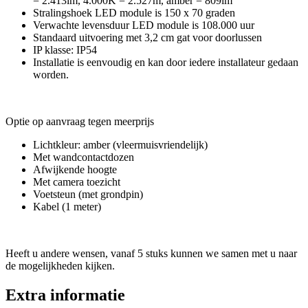
= 2.413lm, 4.000K = 2.527m, amber = 809lm
Stralingshoek LED module is 150 x 70 graden
Verwachte levensduur LED module is 108.000 uur
Standaard uitvoering met 3,2 cm gat voor doorlussen
IP klasse: IP54
Installatie is eenvoudig en kan door iedere installateur gedaan
worden.
Optie op aanvraag tegen meerprijs
Lichtkleur: amber (vleermuisvriendelijk)
Met wandcontactdozen
Afwijkende hoogte
Met camera toezicht
Voetsteun (met grondpin)
Kabel (1 meter)
Heeft u andere wensen, vanaf 5 stuks kunnen we samen met u naar
de mogelijkheden kijken.
Extra informatie