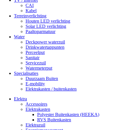
TV / Internet
CAI
Kabel
Terreinverlichting
Houten LED verlichting
Solar LED verlichting
Paaltoparmatuur
Water
Deckpower waterzuil
Drinkwatertappunten
Perceelput
Sanitair
Servicezuil
Watermeterput
Specialisaties
Duurzaam Buiten
E-mobility
Elektrakasten / buitenkasten
Elektra
Accessoires
Elektrakasten
Polyester Buitenkasten (HEEKA)
RVS Buitenkasten
Elektrazuil