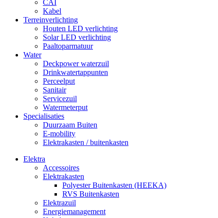
CAI
Kabel
Terreinverlichting
Houten LED verlichting
Solar LED verlichting
Paaltoparmatuur
Water
Deckpower waterzuil
Drinkwatertappunten
Perceelput
Sanitair
Servicezuil
Watermeterput
Specialisaties
Duurzaam Buiten
E-mobility
Elektrakasten / buitenkasten
Elektra
Accessoires
Elektrakasten
Polyester Buitenkasten (HEEKA)
RVS Buitenkasten
Elektrazuil
Energiemanagement