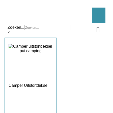
UITSTORTDEKSEL
Zoeken...
×
Home
/
Shop
/ Producten getagged “uitstortdeksel”
Kunststof grastegel
Camper Uitstortdeksel